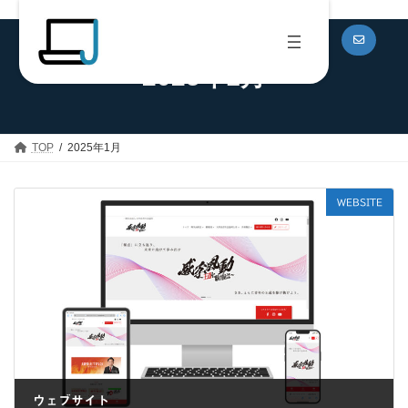
コ
ナ
ン
ビ
テ
ゲ
ン
ー
2025年1月
ツ
シ
へ
ョ
ス
ン
キ
に
ッ
移
TOP
2025年1月
プ
動
WEBSITE
ウェブサイト